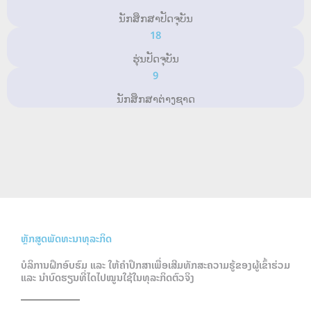
ນັກສຶກສາປັດຈຸບັນ
18
ຮຸ່ນປັດຈຸບັນ
9
ນັກສຶກສາຕ່າງຊາດ
ຫຼັກສູດພັດທະນາທຸລະກິດ
ບໍລິການຝຶກອົບຮົມ ແລະ ໃຫ້ຄໍາປຶກສາເພື່ອເສີມທັກສະຄວາມຮູ້ຂອງຜູ້ເຂົ້າຮ່ວມ
ແລະ ນໍາບົດຮຽນທີ່ໄດໄປໝູນໃຊ້ໃນທຸລະກິດຕົວຈິງ