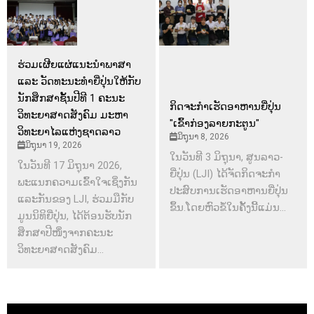
ຮ່ວມເຜີຍແຜ່ແນະນຳພາສາ
ແລະ ວັດທະນະທຳຍີ່ປຸ່ນໃຫ້ກັບ
ນັກສຶກສາຊັ້ນປີທີ 1 ຄະນະ
ກິດຈະກຳເຮັດອາຫານຍີ່ປຸ່ນ
ວິທະຍາສາດສັງຄົມ ມະຫາ
"ເຂົ້າກ່ອງລາຍກະຕູນ"
ວິທະຍາໄລແຫ່ງຊາດລາວ
ມິຖຸນາ 8, 2026
ມິຖຸນາ 19, 2026
ໃນວັນທີ 3 ມິຖຸນາ, ສູນລາວ-
ໃນວັນທີ 17 ມິຖຸນາ 2026,
ຍີ່ປຸ່ນ (LJI) ໄດ້ຈັດກິດຈະກຳ
ພະແນກຄວາມເຂົ້າໃຈເຊິ່ງກັນ
ປະສົບການເຮັດອາຫານຍີ່ປຸ່ນ
ແລະກັນຂອງ LJI, ຮ່ວມມືກັບ
ຂຶ້ນ.ໂດຍຫົວຂໍ້ໃນຄັ້ງນີ້ແມ່ນ...
ມູນນິທິຍີ່ປຸ່ນ, ໄດ້ຕ້ອນຮັບນັກ
ສຶກສາປີໜຶ່ງຈາກຄະນະ
ວິທະຍາສາດສັງຄົມ...