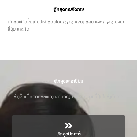
ຫຼັກສູດການຈັດການ
ຫຼັກສູດທີ່ຈັດຂຶ້ນເປັນປະຈໍາສອນໂດຍຊ່ຽວຊານຂອງ ສລຍ ແລະ ຊ່ຽວຊານຈາກ
ຍີ່ປຸ່ນ ແລະ ໄທ
ຫຼັກສູດພາສາຍີ່ປຸ່ນ
ສ້າງຂຶ້ນເພື່ອຕອບສະໜອງຄວາມຕ້ອງການຮຽນພາສາຍີ່ປຸ່ນໃນສັງຄົມລາວ
ຫຼັກສູດປົກກະຕິ