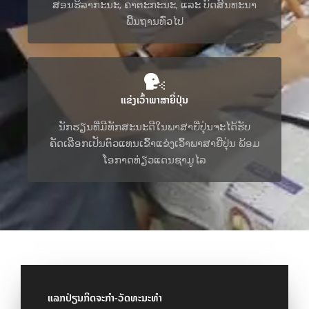
ສອນຮິລາກະນະ, ຄາຕະກະນະ, ແລະ ບົດສົນທະນາ
ພື້ນຖານທົ່ວໄປ
ແຂ່ງເວົ້າພາສາຍີ່ປຸ່ນ
ນັກຮຽນທີ່ມີທັກສະນະດີໃນພາສາຍີ່ປຸ່ນຈະໄດ້ຮັບ
ຄັດເລືອກເປັນຕົວແທນເຂົ້າແຂ່ງເວົ້າພາສາຍີ່ປຸ່ນ ພ້ອມ
ໂອກາດທ່ຽວແດນຊາມູໄລ
ແລກປ່ຽນກິດຈະກໍາ-ວັດທະນະທໍາ