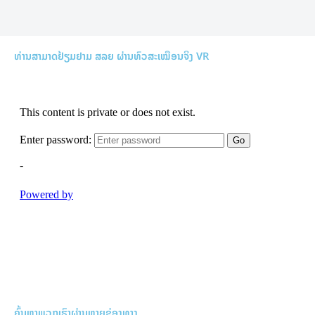
ທ່ານສາມາດຢ້ຽມຢາມ ສລຍ ຜ່ານທົວສະເໝືອນຈິງ VR
ຄົ້ນຫາພວກເຮົາຜ່ານຫຼາຍຊ່ອງທາງ