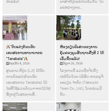
ຮັບແລ້ວ!...
ພາສາຍີ່ປຸ່ນລະດັບເລີ່ມຕົ້ນ. ໃນ
ລະຫວ່າງງານ,...
"ຕົບແຕ່ງຕ້ອນຮັບ
ຫ້ອງຮຽນພິເສດຂອງການ
ເທດສະການທານາບາຕະ
ຄຸ້ມຄອງພູມສັນຖານຄັ້ງທີ 2 ໄດ້
"Tanabata"
ເລີ່ມຂຶ້ນແລ້ວ!
ກໍລະກົດ 8, 2026
ມິຖຸນາ 26, 2026
ສູນລາວ-ຍີ່ປຸ່ນ (LJI) ໄດ້ຮັບ
ໂຄງການນີ້ ແມ່ນຖືກຈັດຕັ້ງ
ການຕົກແຕ່ງຕ້ອນຮັບ
ປະຕິບັດໂດຍ ບໍລິສັດ ທາເຄອຸຈິ
ເທດສະການ Tanabata) ໄມ້
ເທອຽນ ຈຳກັດ (Takeuchi
ໄຜທີ່ໃຊ້ແມ່ນຕັດມາຈາກໄມ້ໄຜ່
Teien Co., Ltd.), ໂດຍຮ່ວມມື
ທີ່ປູກຢູ່ໃນສະຖານທີ່...
ກັບ...