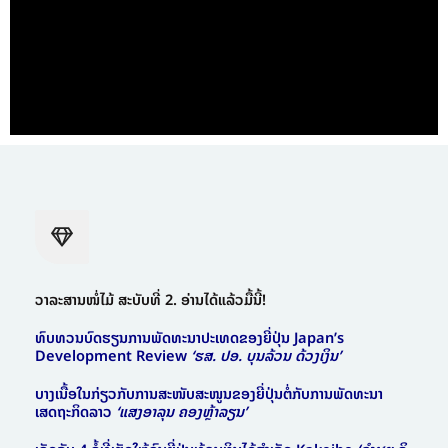
ວາລະສານໜໍ່ໄມ້ ສະບັບທີ່ 2. ອ່ານໄດ້ແລ້ວມື້ນີ້!
ທົບທວນບົດຮຽນການພັດທະນາປະເທດຂອງຍີ່ປຸ່ນ Japan’s
Development Review
‘ຮສ. ປອ. ບຸນລ້ວນ ດ້ວງເງິນ’
ບາງເນື້ອໃນກ່ຽວກັບການສະໜັບສະໜູນຂອງຍີ່ປຸ່ນຕໍ່ກັບການພັດທະນາ
ເສດຖະກິດລາວ
‘ແສງອາລຸນ ຄອງຫຼ້າລຽນ’