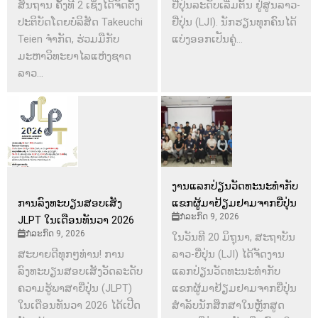
ສັນຖານ ຄັ້ງທີ 2 ເຊິ່ງໄດ້ຈັດຕັ້ງ
ຢີ່ປຸ່ນລະດັບເລີ່ມຕົ້ນ ຢູ່ສູນລາວ-
ປະຕິບັດໂດຍບໍລິສັດ Takeuchi
ຢີ່ປຸ່ນ (LJI). ນັກຮຽນທຸກຄົນໄດ້
Teien ຈຳກັດ, ຮ່ວມມືກັບ
ແບ່ງອອກເປັນຄູ່...
ມະຫາວິທະຍາໄລແຫ່ງຊາດ
ລາວ...
ງານແລກປ່ຽນວັດທະນະທຳກັບ
ການລົງທະບຽນສອບເສັງ
ແຂກຜູ້ມາຢ້ຽມຢາມຈາກຍີ່ປຸ່ນ
ກໍລະກົດ 9, 2026
JLPT ໃນເດືອນທັນວາ 2026
ກໍລະກົດ 9, 2026
ໃນວັນທີ 20 ມິຖຸນາ, ສະຖາບັນ
ສະບາຍດີທຸກໆທ່ານ! ການ
ລາວ-ຍີ່ປຸ່ນ (LJI) ໄດ້ຈັດງານ
ລົງທະບຽນສອບເສັງວັດລະດັບ
ແລກປ່ຽນວັດທະນະທຳກັບ
ຄວາມຮູ້ພາສາຍີ່ປຸ່ນ (JLPT)
ແຂກຜູ້ມາຢ້ຽມຢາມຈາກຍີ່ປຸ່ນ
ໃນເດືອນທັນວາ 2026 ໄດ້ເປີດ
ສຳລັບນັກສຶກສາໃນຫຼັກສູດ