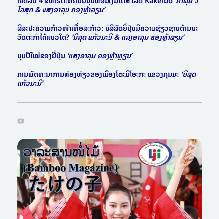
ເຄັດລັບ 4 ຂໍ້ທີ່ເຮັດໃຫ້ຄົນຍີ່ປຸ່ນທ້ອນເງິນໄດ້ສໍາເລັດ Kakeibo
‘ຄໍາຜຸຍ ວິ
ໄລສຸກ & ແສງອາລຸນ ຄອງຫຼ້າລຽນ’
ສິລະປະຄວາມກ້າວໜ້າເທື່ອລະກ້າວ: ບໍລິສັດຍີ່ປຸ່ນມີຄວາມຊ່ຽວຊານດ້ານນະ
ວັດຕະກໍາໄດ້ແນວໃດ?
‘ນິລຸດ ແກ້ວມະນີ & ແສງອາລຸນ ຄອງຫຼ້າລຽນ’
ບຸນປີໃໝ່ຂອງຍີ່ປຸ່ນ
‘ແສງອາລຸນ ຄອງຫຼ້າຫຼຽນ’
ການພັດທະນາການທ່ອງທ່ຽວຂອງເມືອງໂຕະມິໂອະກະ ແຂວງກຸນມະ
‘ນິລຸດ
ແກ້ວມະນີ’