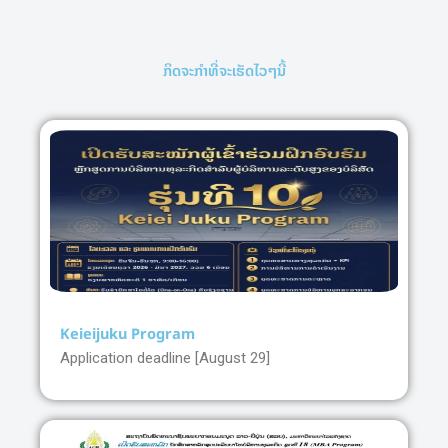
ກິດຈະກໍາທີ່ຈະເຮັດໄວໆນີ້
Keieijuku Program
Application deadline [August 29]