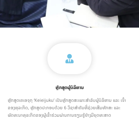
ຫຼັກສູດຜູ້ບໍລິຫານ
ຫຼັກສູດເຄເອຈຸກຸ ‘Keieijuku’ ເປັນຫຼັກສູດສະເພາະສໍາລັບຜູ້ບໍລິຫານ ແລະ ເຈົ້າ
ຂອງທຸລະກິດ, ຫຼັກສູດປະກອບດ້ວຍ 6 ວິຊາສໍາຄັນທີ່ຊ່ວຍເສີມທັກສະ ແລະ
ພັດທະນາທຸລະກິດຂອງຜູ້ເຂົ້າຮ່ວມຜ່ານການຮຽນຮູ້ຢ່າງມີຍຸດທະສາດ