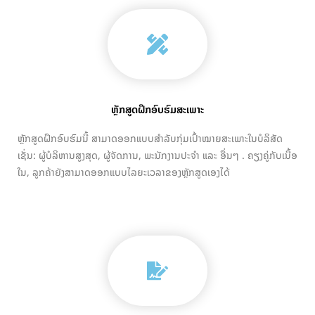
ຫຼັກສູດຝຶກອົບຮົມສະເພາະ
ຫຼັກສູດຝຶກອົບຮົມນີ້ ສາມາດອອກແບບສໍາລັບກຸ່ມເປົ້າໝາຍສະເພາະໃນບໍລິສັດ
ເຊັ່ນ: ຜູ້ບໍລິຫານສູງສຸດ, ຜູ້ຈັດການ, ພະນັກງານປະຈໍາ ແລະ ອື່ນໆ . ຄຽງຄູ່ກັບເນື້ອ
ໃນ, ລູກຄ້າຍັງສາມາດອອກແບບໄລຍະເວລາຂອງຫຼັກສູດເອງໄດ້