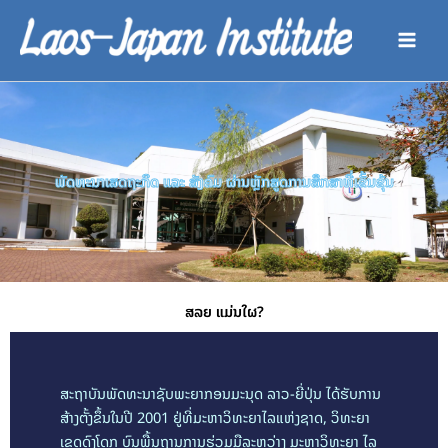
ຂ້າມ
ໄປ
ທີ່
ເນື້ອຫາ
ພັດທະນາເສດຖະກິດ ແລະ ສັງຄົມ ຜ່ານຫຼັກສູດການສຶກສາທີ່ເຂັ້ນຂຸ້ນ
ສລຍ ແມ່ນໃຜ?
ສະຖາບັນພັດທະນາຊັບພະຍາກອນມະນຸດ ລາວ-ຍີ່ປຸ່ນ ໄດ້ຮັບການ
ສ້າງຕັ້ງຂຶ້ນໃນປີ 2001 ຢູ່ທີ່ມະຫາວິທະຍາໄລແຫ່ງຊາດ, ວິທະຍາ
ເຂດດົງໂດກ ບົນພື້ນຖານການຮ່ວມມືລະຫວ່າງ ມະຫາວິທະຍາ ໄລ