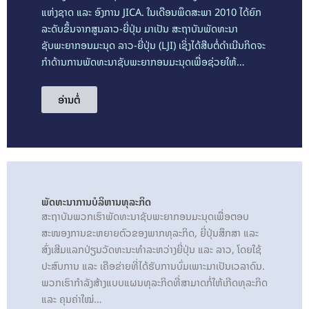
ແຫ່ງຊາດ ແລະ ອົງການ JICA. ໃນເດືອນພຶດສະພາ 2010 ໄດ້ຍົກ
ລະດັບຂຶ້ນຈາກສູນລາວ-ຍີ່ປຸ່ນ ມາເປັນ ສະຖາບັນພັດທະນາ
ຊັບພະຍາກອນມະນຸດ ລາວ-ຍີ່ປຸ່ນ (LJI) ເຊິ່ງໄດ້ສືບຕໍ່ດໍາເນີນກິດຈະ
ກໍາດ້ານການພັດທະນາຊັບພະຍາກອນມະນຸດເພື່ອຊ່ວຍໃຫ້…
ອ່ານຕໍ່
ພັດທະນາການບໍລິຫານທຸລະກິດ
ສະຖາບັນພວກເຮົາພັດທະນາຊັບພະຍາກອນມະນຸດເພື່ອຕອບ
ສະໜອງການຂະຫຍາຍຕົວຂອງພາກທຸລະກິດ, ຍີ່ປຸ່ນສຶກສາ ແລະ
ສົ່ງເສີມແລກປ່ຽນວັດທະນະທໍາລະຫວ່າງຍີ່ປຸ່ນ ແລະ ລາວ, ໂດຍໃຊ້
ປະສົບການ ແລະ ເຄືອຂ່າຍທີ່ໄດ້ຮັບການບົ່ມເພາະມາເປັນເວລາດົນ.
ພວກເຮົາກໍາລັງສ້າງແບບແຜນທຸລະກິດທີ່ສາມາດກໍ່ໃຫ້ເກີດທຸລະກິດ
ແລະ ຄຸນຄ່າໃໝ່…