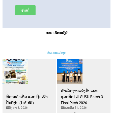
ອ່ານຕໍ່
ສລຍ ເຮັດຫຍັງ?
ຂ່າວສານລ່າສຸດ
ສຳເລັດງານແຂ່ງຂັນແຜນ
ກິດຈະກຳເຮັດ ແລະ ຊີມເຂົ້າ
ທຸລະກິດ LJI SUSU Batch 3
ປັ້ນຍີ່ປຸ່ນ (ໂອນິກິລິ)
Final Pitch 2026
ສິງຫາ 3, 2026
ກໍລະກົດ 31, 2026