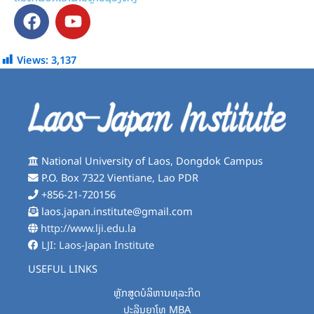
F
Y
a
o
c
u
e
t
Views:
3,137
b
u
o
b
o
e
k
National University of Laos, Dongdok Campus
P.O. Box 7322 Vientiane, Lao PDR
+856-21-720156
laos.japan.institute@gmail.com
http://www.lji.edu.la
LJI: Laos-Japan Institute
USEFUL LINKS
ຫຼັກສູດບໍລິຫານທຸລະກິດ
ປະລິນຍາໂທ MBA