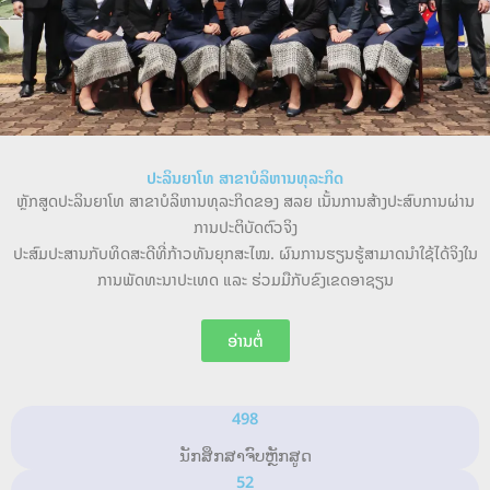
ປະລິນຍາໂທ ສາຂາບໍລິຫານທຸລະກິດ
ຫຼັກສູດປະລິນຍາໂທ ສາຂາບໍລິຫານທຸລະກິດຂອງ ສລຍ ເນັ້ນການສ້າງປະສົບການຜ່ານ
ການປະຕິບັດຕົວຈິງ
ປະສົມປະສານກັບທິດສະດີທີ່ກ້າວທັນຍຸກສະໄໝ. ຜົນການຮຽນຮູ້ສາມາດນໍາໃຊ້ໄດ້ຈິງໃນ
ການພັດທະນາປະເທດ ແລະ ຮ່ວມມືກັບຂົງເຂດອາຊຽນ
ອ່ານຕໍ່
498
ນັກສຶກສາຈົບຫຼັກສູດ
52