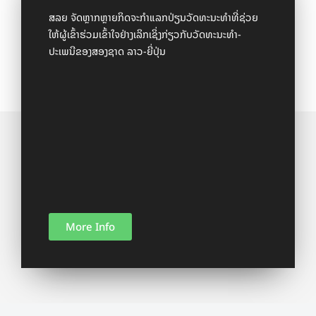
ສລຍ ຈັດຫຼາກຫຼາຍກິດຈະກໍາແລກປ່ຽນວັດທະນະທໍາທີ່ຊ່ວຍ
ໃຫ້ຜູ້ເຂົ້າຮ່ວມເຂົ້າໃຈຢ່າງເລິກເຊິ່ງກ່ຽວກັບວັດທະນະທໍາ-
ປະເພນີຂອງສອງຊາດ ລາວ-ຍີ່ປຸ່ນ
More Info