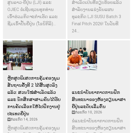
ສູນລາວ-ຍີ່ປຸ່ນ (LJI) ແລະ
ສຳເລັດເປັນທີ່ຮຽບຮ້ອຍແລ້ວ
OJIEC ຂໍເຊີນຊວນທຸກທ່ານ
ສຳລັບງານແຂ່ງຂັນແຜນ
ເຂົ້າຮ່ວມກິດຈະກຳເຮັດ ແລະ
ທຸລະກິດ LJI SUSU Batch 3
ຊີມເຂົ້າປັ້ນຍີ່ປຸ່ນ (ໂອນິກິລິ)...
Final Pitch 2026! ໃນວັນທີ
24...
ຫຼັກສູດພິເສດການຄຸ້ມຄອງພູມ
ສັນຖານຄັ້ງທີ 2 ໄດ້ສິ້ນສຸດລົງ
ແລ້ວ: ສວນໃໝ່ສຳເລັດແລ້ວ
ແນະນຳບັນຍາກາດການຝຶກ
ແລະ ນັກສຶກສາສາມຄົນໄດ້ຮັບ
ສົນທະນາຂອງຫ້ອງຮຽນພາສາ
ການຄັດເລືອກໃຫ້ໄປຝຶກງານຢູ່
ຢີ່ປຸ່ນລະດັບເລີ່ມຕົ້ນ
ກໍລະກົດ 10, 2026
ປະເທດຍີ່ປຸ່ນ
ກໍລະກົດ 14, 2026
ຂໍແນະນຳບັນຍາກາດການຝຶກ
ຫຼັກສູດພິເສດການຄຸ້ມຄອງພູມ
ສົນທະນາຂອງຫ້ອງຮຽນພາສາ