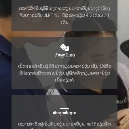
ເໝາະສໍາລັບຜູ້ທີ່ຕ້ອງການຮຽນພາສາຍີ່ປຸ່ນຢ່າງຕໍ່ເນື່ອງ
ຈົນເຖິງລະດັບ JLPT N3, ໃຊ້ເວລາຮຽນ 4.5 ເດືອນ / 1
ເທີມ
ຫຼັກສູດພິເສດ
ເປີດສອນສໍາລັບຜູ້ທີ່ສົນໃຈຮຽນພາສາຍີ່ປຸ່ນ ເຊັ່ນ ບໍລິສັດ
ທີ່ຕ້ອງການສົ່ງແຮງໄປຍີ່ປຸ່ນ, ຜູ້ທີ່ກໍາລັງກຽມພາສາຍີ່ປຸ່ນ
ເພື່ອຮຽນຕໍ່
ຫຼັກສູດພື້ນຖານ
ເໝາະສໍາລັບຜູ້ເລິ່ມຕົ້ນຮຽນພາສາຍີ່ປຸ່ນ, ຈະໄດ້ຮຽນອັກ