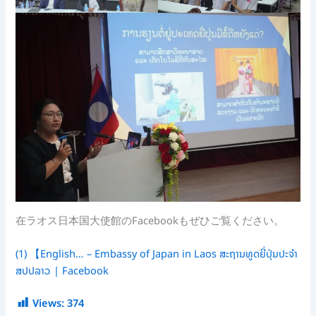
在ラオス日本国大使館のFacebookもぜひご覧ください。
(1) 【English… – Embassy of Japan in Laos ສະຖານທູດຍີ່ປຸ່ນປະຈໍາ
ສປປລາວ | Facebook
Views:
374