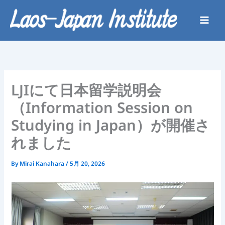
内
容
を
ス
キ
ッ
プ
LJIにて日本留学説明会
（Information Session on
Studying in Japan）が開催さ
れました
By
Mirai Kanahara
/
5月 20, 2026