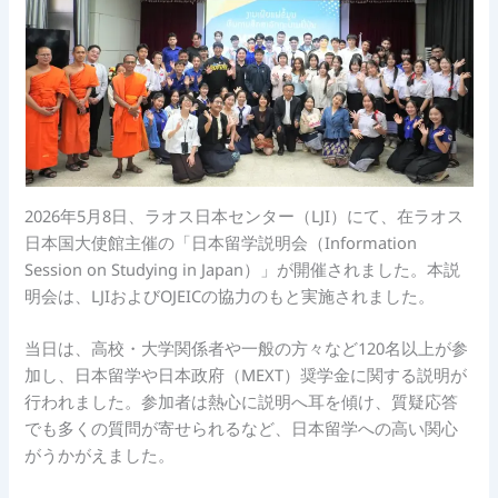
2026年5月8日、ラオス日本センター（LJI）にて、在ラオス
日本国大使館主催の「日本留学説明会（Information
Session on Studying in Japan）」が開催されました。本説
明会は、LJIおよびOJEICの協力のもと実施されました。
当日は、高校・大学関係者や一般の方々など120名以上が参
加し、日本留学や日本政府（MEXT）奨学金に関する説明が
行われました。参加者は熱心に説明へ耳を傾け、質疑応答
でも多くの質問が寄せられるなど、日本留学への高い関心
がうかがえました。