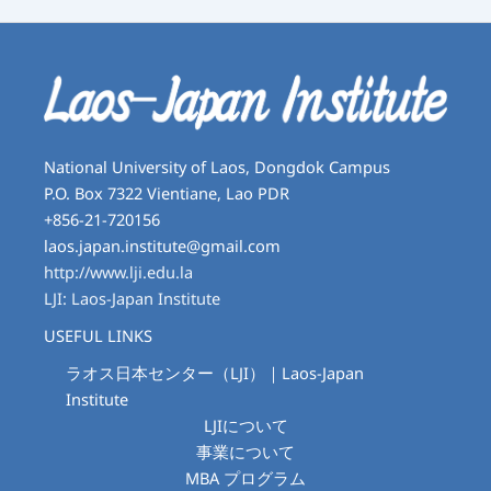
National University of Laos, Dongdok Campus
P.O. Box 7322 Vientiane, Lao PDR
+856-21-720156
laos.japan.institute@gmail.com
http://www.lji.edu.la
LJI: Laos-Japan Institute
USEFUL LINKS
ラオス日本センター（LJI）｜Laos-Japan
Institute
LJIについて
事業について
MBA プログラム