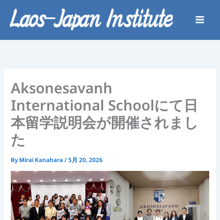
内
容
を
ス
キ
ッ
プ
Aksonesavanh
International Schoolにて日
本留学説明会が開催されまし
た
By
Mirai Kanahara
/
5月 20, 2026