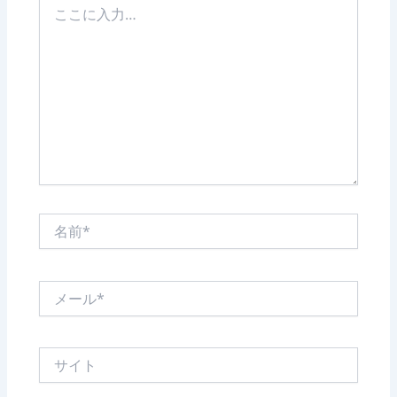
こ
に
入
力…
名
前
*
メ
ー
ル
*
サ
イ
ト