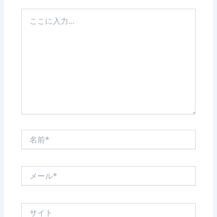
こ
こ
に
入
力…
名
前
*
メ
ー
ル
*
サ
イ