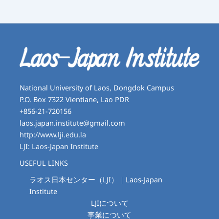
National University of Laos, Dongdok Campus
P.O. Box 7322 Vientiane, Lao PDR
+856-21-720156
laos.japan.institute@gmail.com
http://www.lji.edu.la
LJI: Laos-Japan Institute
USEFUL LINKS
ラオス日本センター（LJI）｜Laos-Japan
Institute
LJIについて
事業について