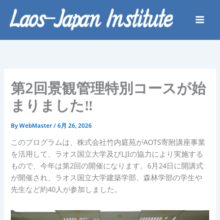
内
容
を
ス
キ
ッ
プ
第2回景観管理特別コースが始
まりました‼
By
WebMaster
/
6月 26, 2026
このプログラムは、株式会社竹内庭苑がAOTS寄附講座事業
を活用して、ラオス国立大学及びLJIの協力により実施する
もので、今年は第2回の開催になります。6月24日に開講式
が開催され、ラオス国立大学建築学部、森林学部の学生や
先生など約40人が参加しました。