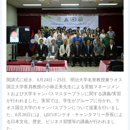
開講式に続き、6月24日～25日、明治大学名誉教授兼ラオス
国立大学客員教授の小林正美先生による景観マネージメン
トおよび大学キャンパスマスタープランに関する講義/実習
が行われました。実習では、学生がグループに分かれ、ラ
オス国立大学のキャンパスプランについて提案を行いまし
た。6月26日には、LJIのポンケオ・チャンタマリー所長によ
る日本文化、歴史、ビジネス習慣等の講義が行われまし
た。