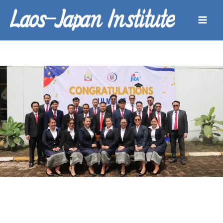
内
容
を
ス
キ
ッ
プ