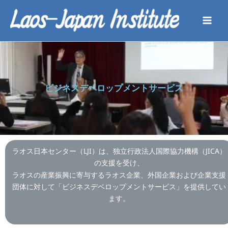
内
容
を
ス
キ
ッ
プ
ビジネスデベロップメントサービス
ラオス日本センター（LJI）は、独立行政法人国際協力機構（JICA）
の支援を受け、
ラオスの産業振興に寄与するラオス企業、外国企業および企業支援
団体に対して「ビジネスデベロップメントサービス」を提供してい
ます。